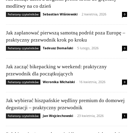
modlitwy na co dzień
Sebastian Wiśniewski
-
2 kwietnia, 2026
Felietony czytelników
0
Jak zaplanować pierwszą samotną podróż poza Europę –
praktyczny przewodnik krok po kroku
Tadeusz Domański
-
5 lutego, 2026
Felietony czytelników
0
Jak zacząć bikepacking w weekend: praktyczny
przewodnik dla początkujących
Weronika Michalski
-
16 kwietnia, 2026
Felietony czytelników
0
Jak wybierać hiszpańskie wędliny premium do domowej
degustacji – praktyczny przewodnik
Jan Wojciechowski
-
23 kwietnia, 2026
Felietony czytelników
1