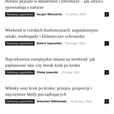
Polskie pejzaże w malarstwie i literaturze – jak artyści
opowiadają o naturze
Kacper Wieczorek
-
4 czerwca, 2026
Felietony czytelników
0
Weekend w czeskich Karkonoszach: najpiękniejsze
szlaki, wodospady i klimatyczne schroniska
Robert Szymański
-
19 lutego, 2026
Felietony czytelników
1
Najciekawsze europejskie miasta na weekend: jak
zaplanować tani city break krok po kroku
Oliwia Jaworski
-
28 maja, 2026
Felietony czytelników
0
Whisky sour krok po kroku: przepis, proporcje i
najczęstsze błędy początkujących
Sebastian Wiśniewski
-
18 czerwca, 2026
Felietony czytelników
0