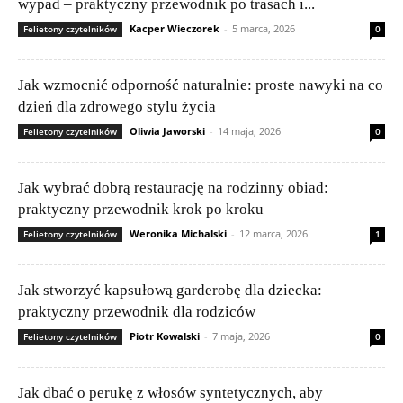
wypad – praktyczny przewodnik po trasach i...
Kacper Wieczorek
-
5 marca, 2026
Felietony czytelników
0
Jak wzmocnić odporność naturalnie: proste nawyki na co
dzień dla zdrowego stylu życia
Oliwia Jaworski
-
14 maja, 2026
Felietony czytelników
0
Jak wybrać dobrą restaurację na rodzinny obiad:
praktyczny przewodnik krok po kroku
Weronika Michalski
-
12 marca, 2026
Felietony czytelników
1
Jak stworzyć kapsułową garderobę dla dziecka:
praktyczny przewodnik dla rodziców
Piotr Kowalski
-
7 maja, 2026
Felietony czytelników
0
Jak dbać o perukę z włosów syntetycznych, aby