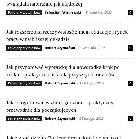
wyglądała naturalnie jak najdłużej
Sebastian Wiśniewski
-
11 czerwca, 2026
Felietony czytelników
0
Jak rozszerzona rzeczywistość zmieni edukację i rynek
pracy w najbliższej dekadzie
Robert Szymański
-
9 kwietnia, 2026
Felietony czytelników
0
Jak przygotować wyprawkę dla noworodka krok po
kroku – praktyczna lista dla przyszłych rodziców
Robert Szymański
-
12 lutego, 2026
Felietony czytelników
0
Jak fotografować w złotej godzinie – praktyczny
przewodnik dla początkujących
Robert Szymański
-
26 lutego, 2026
Felietony czytelników
0
Jak zacząć dzień z Bogiem: proste kroki do głębszej