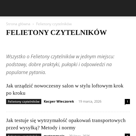
Strona główna
Felietony czytelników
FELIETONY CZYTELNIKÓW
Aston Martin
Bentley
BMW
BYD
Cadillac
Changan
Chevrolet
Citroën
Dacia
Felietony czytelników
Ferrari
Fiat
Wszystko o Felietony czytelników w jednym miejscu:
Ford
Geely
Honda
Hyundai
Jeep
Kia
Lamborghini
Lexus
Maserati
Mazda
Mercedes-Benz
Mitsubishi
Nissan
podstawy, dobre praktyki, pułapki i odpowiedzi na
Peugeot
Porsche
Renault
Rolls-Royce
Skoda
Subaru
popularne pytania.
Suzuki
Tesla
Toyota
Volkswagen (VW)
Volvo
Jak urządzić nowoczesny salon w stylu loftowym krok
po kroku
Kacper Wieczorek
-
19 marca, 2026
Felietony czytelników
1
Jak testuje się wytrzymałość opakowań transportowych
przed wysyłką? Metody i normy
motoryzacja
-
20 lipca, 2026