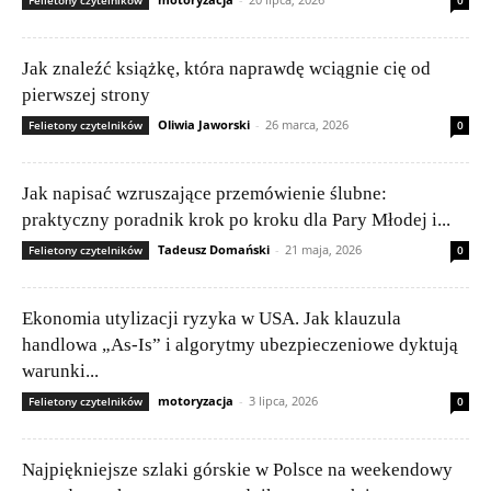
Felietony czytelników
0
Jak znaleźć książkę, która naprawdę wciągnie cię od
pierwszej strony
Oliwia Jaworski
-
26 marca, 2026
Felietony czytelników
0
Jak napisać wzruszające przemówienie ślubne:
praktyczny poradnik krok po kroku dla Pary Młodej i...
Tadeusz Domański
-
21 maja, 2026
Felietony czytelników
0
Ekonomia utylizacji ryzyka w USA. Jak klauzula
handlowa „As-Is” i algorytmy ubezpieczeniowe dyktują
warunki...
motoryzacja
-
3 lipca, 2026
Felietony czytelników
0
Najpiękniejsze szlaki górskie w Polsce na weekendowy