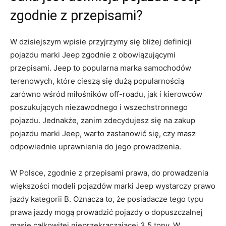
zgodnie z‌ przepisami?
W dzisiejszym wpisie przyjrzymy się ​bliżej‍ definicji
⁣pojazdu ⁢marki Jeep zgodnie z obowiązującymi
przepisami.⁤ Jeep to⁣ popularna ‍marka samochodów
terenowych, które cieszą‍ się dużą⁤ popularnością
zarówno wśród miłośników off-roadu, jak i kierowców
poszukujących niezawodnego i wszechstronnego
pojazdu. Jednakże, zanim zdecydujesz się na‍ zakup
pojazdu marki Jeep, warto​ zastanowić⁢ się, czy⁢ masz
odpowiednie⁤ uprawnienia ‍do ⁤jego prowadzenia.
W Polsce, ⁣zgodnie z przepisami prawa, do prowadzenia
⁢większości modeli pojazdów marki Jeep wystarczy prawo
⁢jazdy kategorii B. Oznacza to, ‌że posiadacze⁤ tego typu‍
prawa jazdy mogą prowadzić pojazdy o dopuszczalnej
masie całkowitej nieprzekraczającej 3,5 tony. ‌W