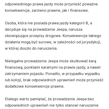
odpowiedniego prawa jazdy może przynieść poważne
konsekwencje, zarówno prawne, jak i finansowe.
Osoba, ⁣która nie ⁢posiada prawa ⁣jazdy kategorii B, a‍
decyduje⁣ się na prowadzenie Jeepa,⁢ narusza
obowiązujące przepisy drogowe. Konsekwencje ⁣takiego
‌działania ‌mogą‍ być surowe, ‍w zależności od ⁢jurysdykcji,‌
w której‌ doszło⁤ do naruszenia.
Nielegalne prowadzenie‌ Jeepa może skutkować karą
‍finansową, punktami‍ karalnymi ⁢na prawie jazdy, a‍ nawet
zatrzymaniem pojazdu. Ponadto,⁢ w przypadku wypadku
lub⁢ kolizji, brak odpowiednich uprawnień może⁢ przynieść
dodatkowe konsekwencje prawne.
Dlatego warto ⁢pamiętać, że prowadzenie Jeepa⁢ bez‌
odpowiednich uprawnień ‌nie tylko stanowi naruszenie