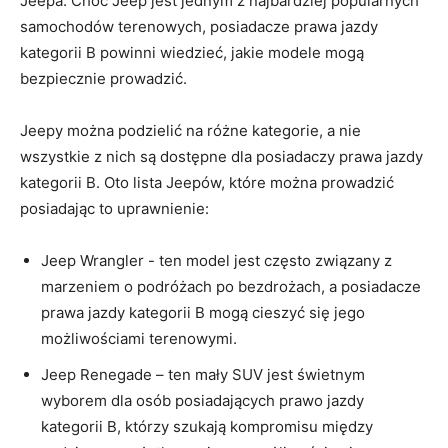
Jeepa. Choć Jeep jest jednym z najbardziej popularnych
samochodów terenowych, posiadacze prawa jazdy
kategorii ⁢B powinni wiedzieć, jakie modele mogą ​
bezpiecznie prowadzić.
Jeepy można⁢ podzielić na‌ różne⁣ kategorie, a ‌nie‌
wszystkie​ z nich ⁣są ‌dostępne ⁣dla posiadaczy prawa⁣ jazdy
kategorii‍ B.⁤ Oto lista Jeepów, ⁣które⁢ można⁣ prowadzić
⁤posiadając to uprawnienie:
Jeep ‌Wrangler ⁤-​ ten model jest często związany ⁣z
marzeniem⁢ o⁢ podróżach po bezdrożach, a posiadacze
prawa jazdy kategorii⁤ B mogą cieszyć się ⁤jego
możliwościami terenowymi.
Jeep ‌Renegade – ten mały SUV jest świetnym
wyborem dla‌ osób⁢ posiadających⁤ prawo jazdy
kategorii B, ‍którzy szukają kompromisu między