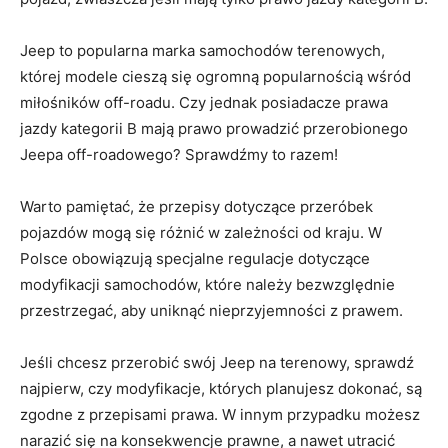
Jeep to popularna marka samochodów ⁤terenowych,
której modele cieszą się ogromną popularnością wśród
miłośników off-roadu. Czy jednak posiadacze ⁢prawa‍
jazdy ⁣kategorii B⁤ mają prawo prowadzić ‍przerobionego
Jeepa off-roadowego? Sprawdźmy to ‌razem!
Warto pamiętać, że‌ przepisy dotyczące⁣ przeróbek
pojazdów⁣ mogą się różnić w zależności od kraju. ⁢W
Polsce‌ obowiązują specjalne regulacje dotyczące
‍modyfikacji samochodów, które należy ‌bezwzględnie⁢
przestrzegać, aby uniknąć nieprzyjemności⁢ z ⁣prawem.
Jeśli chcesz przerobić swój Jeep na terenowy, sprawdź
najpierw, czy modyfikacje, których planujesz dokonać, są
⁤zgodne⁢ z przepisami ‌prawa.⁣ W‌ innym ⁤przypadku możesz⁤
narazić się na konsekwencje prawne,​ a nawet ⁢utracić