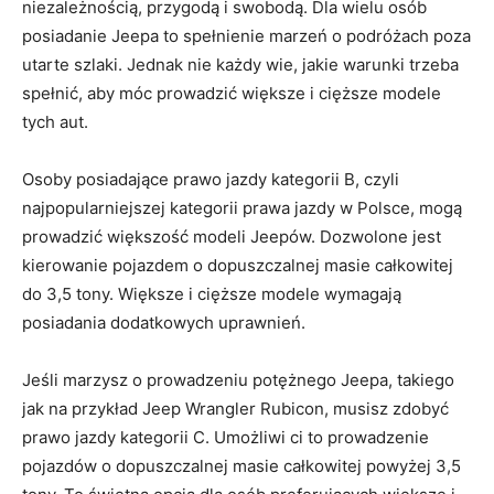
niezależnością, ‌przygodą i ‌swobodą. Dla wielu osób⁢
posiadanie Jeepa to ⁤spełnienie marzeń o ​podróżach poza​
utarte szlaki. Jednak ‌nie każdy wie,⁢ jakie warunki trzeba
spełnić, aby⁤ móc prowadzić większe i cięższe ‍modele
tych⁣ aut.
Osoby ⁤posiadające prawo jazdy kategorii B,​ czyli
‌najpopularniejszej kategorii ⁢prawa​ jazdy w Polsce, mogą
prowadzić większość⁤ modeli Jeepów. Dozwolone jest
kierowanie pojazdem ‍o ​dopuszczalnej ⁣masie ⁣całkowitej
do 3,5 tony. Większe ⁣i⁣ cięższe modele wymagają
posiadania dodatkowych uprawnień.
Jeśli marzysz o ⁤prowadzeniu ‌potężnego Jeepa, ⁣takiego
jak ​na przykład Jeep‍ Wrangler Rubicon,‍ musisz zdobyć
prawo jazdy⁣ kategorii C. Umożliwi ci to‌ prowadzenie
pojazdów o dopuszczalnej masie całkowitej powyżej 3,5