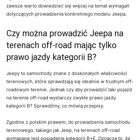
zawsze warto‍ dowiedzieć się więcej na temat wymagań
dotyczących prowadzenia konkretnego‌ modelu⁣ Jeepa.
Czy można prowadzić Jeepa na
terenach off-road mając tylko
prawo jazdy ⁤kategorii B?
Jeepy⁣ to samochody znane z​ doskonałych właściwości
‌terenowych, które ‌sprawdzają ‍się idealnie w ​trudnym‍ off-
roadowym terenie.⁤ Jednak czy aby ⁣prowadzić taki pojazd
na terenie off-road wystarczy​ zwykłe ‍prawo ⁤jazdy
kategorii‌ B? Sprawdźmy, co ⁤mówią przepisy.
Zgodnie z polskim prawem, do ⁤prowadzenia samochodu
‍terenowego, takiego‍ jak Jeep, na⁢ terenach off-road
wymagane jest posiadanie kategorii B+E. Oznacza⁤ to, że‍