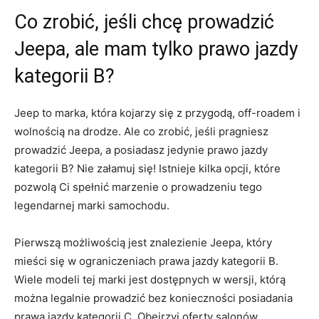
Co ⁤zrobić, jeśli chcę prowadzić
Jeepa, ale mam tylko prawo jazdy
kategorii B?
Jeep to marka, która kojarzy‌ się z przygodą, ⁤off-roadem i ​
wolnością na ​drodze. Ale co zrobić,⁤ jeśli‍ pragniesz
‌prowadzić Jeepa, ⁣a‌ posiadasz ​jedynie prawo jazdy
kategorii B?⁤ Nie załamuj się!‌ Istnieje kilka opcji, które
pozwolą Ci‍ spełnić marzenie‌ o prowadzeniu tego
legendarnej marki‍ samochodu.
Pierwszą możliwością jest​ znalezienie Jeepa, ⁢który‌
mieści się w ograniczeniach prawa jazdy kategorii⁣ B.
Wiele modeli tej marki jest dostępnych w wersji, którą
można legalnie prowadzić‍ bez⁣ konieczności posiadania
prawa jazdy kategorii C. Obejrzyj oferty salonów