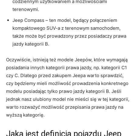
codziennym użytkowaniem a możliwościami
terenowymi.
Jeep Compass – ‍ten ⁢model, będący połączeniem
kompaktowego SUV-a z terenowym samochodem,
także może być prowadzony przez posiadaczy prawa
‍jazdy ‍kategorii B.
Oczywiście, ⁢istnieją ⁤też ​modele Jeepów, ⁤które wymagają
‍posiadania innych‌ kategorii ‍prawa‍ jazdy, np. kategorii⁤ C1
czy C.⁣ Dlatego przed‍ zakupem Jeepa warto⁤ sprawdzić,​
czy ⁣będziemy mieli ‍możliwość prowadzenia konkretnego
modelu posiadając tylko⁣ prawo ⁤jazdy kategorii B. ⁣Jeśli
⁤jednak‍ nasz ulubiony model ‌nie mieści‌ się w tej kategorii,
warto rozważyć możliwość przepisania prawa ​jazdy na
⁣wyższą kategorię.
Jaka ‌jest definicja pojazdu Jeep