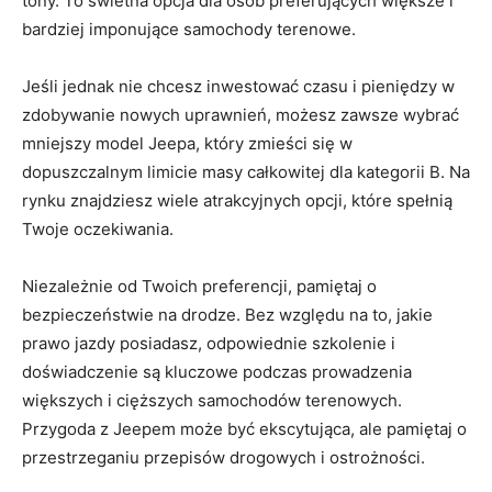
tony. To świetna opcja dla​ osób preferujących‌ większe i⁤
bardziej imponujące samochody terenowe.
Jeśli jednak ‍nie chcesz inwestować czasu i‌ pieniędzy w
zdobywanie nowych uprawnień, możesz zawsze ⁢wybrać
mniejszy model ⁣Jeepa, ‌który‍ zmieści się ​w
dopuszczalnym limicie masy całkowitej dla kategorii B. Na
rynku ‍znajdziesz ​wiele atrakcyjnych ⁢opcji, które spełnią
Twoje oczekiwania.
Niezależnie od Twoich preferencji, pamiętaj o
bezpieczeństwie na⁢ drodze. ​Bez względu na⁢ to, jakie
⁤prawo jazdy ​posiadasz, odpowiednie ‌szkolenie⁢ i
doświadczenie są kluczowe‌ podczas ⁣prowadzenia
większych i cięższych samochodów ⁣terenowych.⁣
Przygoda z Jeepem może być‍ ekscytująca, ale pamiętaj‌ o
przestrzeganiu przepisów⁢ drogowych ⁢i ostrożności.