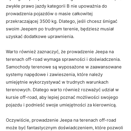
zwykłe‍ prawo jazdy kategorii ⁤B nie ⁢upoważnia do
prowadzenia pojazdów ⁤o ‍masie całkowitej
przekraczającej‍ 3500 kg. Dlatego, jeśli ⁣chcesz śmigać
swoim Jeepem po trudnym terenie,⁤ będziesz musiał
uzyskać dodatkowe uprawnienia.
Warto również​ zaznaczyć, że prowadzenie Jeepa ‍na
terenach ‌off-road wymaga⁢ sprawności ⁢i ‍doświadczenia.
Samochody terenowe są⁢ wyposażone w ‍zaawansowane
systemy napędowe i zawieszenia, które należy
umiejętnie wykorzystywać⁣ w trudnych warunkach⁤
terenowych. Dlatego‍ warto również ‌rozważyć udział w
kursie‌ off-road, aby lepiej poznać możliwości ⁢swojego‌
pojazdu i podnieść swoje umiejętności za ‍kierownicą.
Oczywiście,⁢ prowadzenie Jeepa na terenach off-road
może być fantastycznym doświadczeniem, które ⁢pozwoli