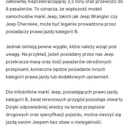
całkowitej nieprzekraczającej 3,5 tony oraz⁢ przewozić ⁢do
8 pasażerów. To ‌oznacza, że większość modeli
samochodów marki Jeep,⁣ takich jak Jeep Wrangler czy
Jeep⁣ Cherokee, może być legalnie⁣ prowadzona przez
posiadaczy prawa jazdy kategorii B.
Jednak istnieją pewne wyjątki, które ⁤należy wziąć‌ pod
⁣uwagę. Na przykład, jeżeli posiadany przez ⁤nas ‌Jeep ​
przekracza masę oraz ilość pasażerów określonych
⁤przepisami, konieczne będzie posiadanie innych
kategorii⁢ prawa jazdy ​lub dodatkowych uprawnień.
Dla ​miłośników marki Jeep, posiadających prawo jazdy
kategorii B, świat ⁢terenowych przygód pozostaje otwarty.
Dzięki ‌odpowiedniej wiedzy na⁣ temat‌ przepisów
drogowych oraz⁢ specyfikacji ⁣pojazdu,⁢ można cieszyć się⁤
jazdą⁤ swoim Jeepem bez obaw o‌ nielegalność.