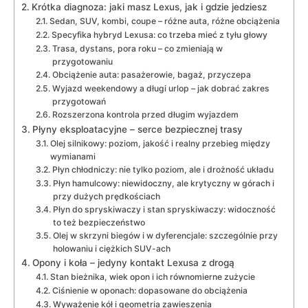
Krótka diagnoza: jaki masz Lexus, jak i gdzie jedziesz
Sedan, SUV, kombi, coupe – różne auta, różne obciążenia
Specyfika hybryd Lexusa: co trzeba mieć z tyłu głowy
Trasa, dystans, pora roku – co zmieniają w
przygotowaniu
Obciążenie auta: pasażerowie, bagaż, przyczepa
Wyjazd weekendowy a długi urlop – jak dobrać zakres
przygotowań
Rozszerzona kontrola przed długim wyjazdem
Płyny eksploatacyjne – serce bezpiecznej trasy
Olej silnikowy: poziom, jakość i realny przebieg między
wymianami
Płyn chłodniczy: nie tylko poziom, ale i drożność układu
Płyn hamulcowy: niewidoczny, ale krytyczny w górach i
przy dużych prędkościach
Płyn do spryskiwaczy i stan spryskiwaczy: widoczność
to też bezpieczeństwo
Olej w skrzyni biegów i w dyferencjale: szczególnie przy
holowaniu i ciężkich SUV-ach
Opony i koła – jedyny kontakt Lexusa z drogą
Stan bieżnika, wiek opon i ich równomierne zużycie
Ciśnienie w oponach: dopasowane do obciążenia
Wyważenie kół i geometria zawieszenia