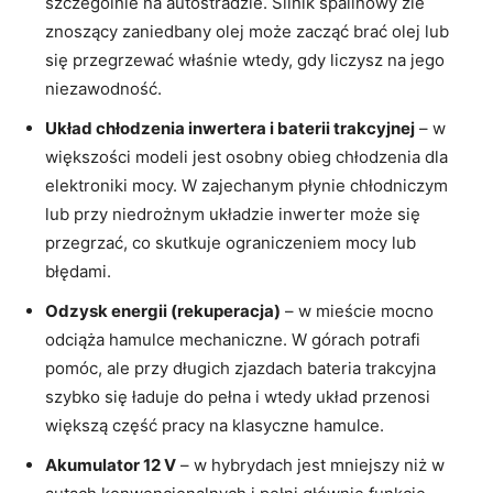
szczególnie na autostradzie. Silnik spalinowy źle
znoszący zaniedbany olej może zacząć brać olej lub
się przegrzewać właśnie wtedy, gdy liczysz na jego
niezawodność.
Układ chłodzenia inwertera i baterii trakcyjnej
– w
większości modeli jest osobny obieg chłodzenia dla
elektroniki mocy. W zajechanym płynie chłodniczym
lub przy niedrożnym układzie inwerter może się
przegrzać, co skutkuje ograniczeniem mocy lub
błędami.
Odzysk energii (rekuperacja)
– w mieście mocno
odciąża hamulce mechaniczne. W górach potrafi
pomóc, ale przy długich zjazdach bateria trakcyjna
szybko się ładuje do pełna i wtedy układ przenosi
większą część pracy na klasyczne hamulce.
Akumulator 12 V
– w hybrydach jest mniejszy niż w