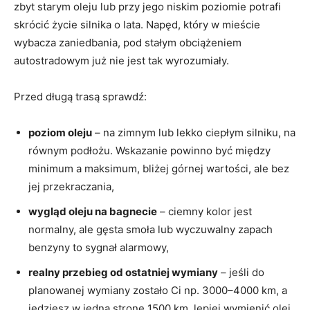
zbyt starym oleju lub przy jego niskim poziomie potrafi
skrócić życie silnika o lata. Napęd, który w mieście
wybacza zaniedbania, pod stałym obciążeniem
autostradowym już nie jest tak wyrozumiały.
Przed długą trasą sprawdź:
poziom oleju
– na zimnym lub lekko ciepłym silniku, na
równym podłożu. Wskazanie powinno być między
minimum a maksimum, bliżej górnej wartości, ale bez
jej przekraczania,
wygląd oleju na bagnecie
– ciemny kolor jest
normalny, ale gęsta smoła lub wyczuwalny zapach
benzyny to sygnał alarmowy,
realny przebieg od ostatniej wymiany
– jeśli do
planowanej wymiany zostało Ci np. 3000–4000 km, a
jedziesz w jedną stronę 1500 km, lepiej wymienić olej