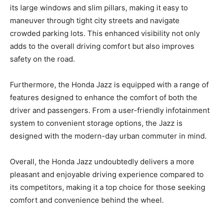
its large windows and⁣ slim pillars, making it easy to
maneuver through tight city streets and navigate
crowded parking lots. ‍This enhanced visibility ⁣not only
adds to the ⁤overall driving comfort ​but also ⁢improves⁣
safety on ⁣the road.
Furthermore, ⁣the Honda ⁢Jazz is equipped‌ with a range of
‍features designed to enhance the comfort⁤ of ‌both the⁤
driver and passengers. From​ a user-friendly infotainment
system to​ convenient storage ⁣options, the Jazz ⁢is
designed ⁣with the modern-day urban commuter in mind.
Overall, the⁤ Honda Jazz‍ undoubtedly delivers a more‌
pleasant and ‌enjoyable⁢ driving experience compared to​
its competitors, making ‍it a top ​choice for those seeking
comfort and‍ convenience behind⁤ the wheel.