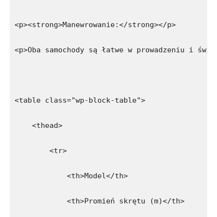
<p><strong>Manewrowanie:</strong></p>
<p>Oba samochody są łatwe w prowadzeniu i świe
<table class="wp-block-table">
    <thead>
        <tr>
            <th>Model</th>
            <th>Promień skrętu (m)</th>