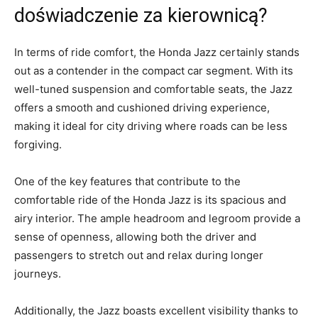
doświadczenie za kierownicą?
In​ terms ⁤of⁤ ride comfort, ⁤the⁣ Honda Jazz certainly stands
out as a⁢ contender in the ​compact ⁤car segment. With ⁤its⁤
well-tuned‌ suspension ‌and comfortable seats, the ⁣Jazz
⁢offers⁣ a smooth and cushioned driving‍ experience,
making‌ it ideal for ⁢city driving where roads can ​be ⁢less
forgiving.
One​ of the key features ⁣that ⁢contribute to the
comfortable ​ride‌ of the Honda Jazz ‌is ⁤its ⁢spacious⁤ and
airy interior. The ample headroom‌ and legroom provide a
sense of openness, allowing both‍ the driver and
passengers to ​stretch out and ‌relax during longer‍
journeys.
Additionally, the ‌Jazz​ boasts excellent visibility thanks to ​