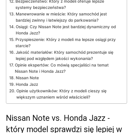
Bezpieczeństwo: ‌Który ‍z⁣ modeli oferuje ⁤lepsze
systemy⁤ bezpieczeństwa?
Manewrowanie w mieście: Który samochód⁣ jest ​
bardziej zwinny ⁢i łatwiejszy‌ do parkowania?
Osiągi: Czy⁣ Nissan Note jest bardziej ⁣dynamiczny od
⁤Honda⁤ Jazz?
Przyspieszenie:​ Który z modeli ma​ lepsze osiągi‌ przy
starcie?
Jakość materiałów: Który samochód prezentuje się
lepiej ⁢pod⁢ względem jakości wykonania?
Opinie‍ ekspertów: Co mówią specjaliści na temat
Nissan Note‍ i ‍Honda​ Jazz?
Nissan⁣ Note
Honda⁣ Jazz
Opinie użytkowników: Który z modeli⁣ cieszy się
większym uznaniem wśród⁢ właścicieli?
Nissan Note ⁢vs. Honda Jazz -⁣
który model‍ sprawdzi się lepiej w