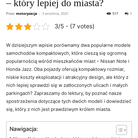
– który lepiej do miasta?
Przez
motoryzacja
-
3 września, 2025
517
1
3/5 - (7 votes)
W dzisiejszym⁣ wpisie porównamy dwa popularne ⁤modele⁢
samochodów‌ kompaktowych, które cieszą się ⁣ogromną
popularnością wśród mieszkańców ​miast – Nissan ‌Note ⁣i
Honda ​Jazz. Oba pojazdy oferują​ kompaktowy rozmiar,
niskie⁣ koszty⁢ eksploatacji i atrakcyjny⁣ design,‍ ale który ​z
nich lepiej sprawdzi się w zatłoczonych​ ulicach i małych
parkingach?⁣ Zapraszamy do lektury, by poznać nasze
spostrzeżenia dotyczące tych dwóch modeli ‌i dowiedzieć
się, który z nich jest prawdziwym królem‍ miasta.
Nawigacja: