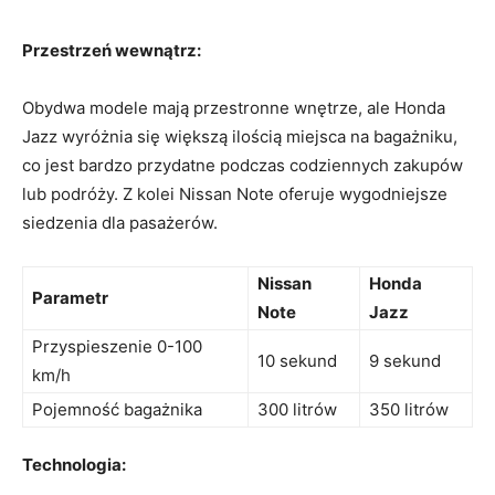
Przestrzeń wewnątrz:
Obydwa modele mają⁢ przestronne wnętrze, ale‌ Honda
Jazz wyróżnia się⁤ większą‍ ilością miejsca‍ na bagażniku,
co jest ‍bardzo ⁢przydatne ‍podczas codziennych zakupów
⁢lub podróży.‍ Z​ kolei Nissan Note oferuje⁣ wygodniejsze
⁢siedzenia dla pasażerów.
Nissan
Honda
Parametr
Note
Jazz
Przyspieszenie 0-100
10 sekund
9 ​sekund
km/h
Pojemność bagażnika
300 litrów
350 litrów
Technologia: