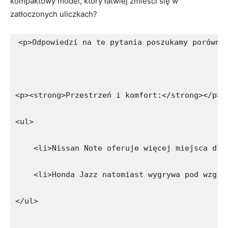
kompaktowy model, który łatwiej zmieści ‍się w
zatłoczonych uliczkach?
<p>Odpowiedzi na te pytania poszukamy porównu
<p><strong>Przestrzeń i komfort:</strong></p>
<ul>
    <li>Nissan Note oferuje więcej miejsca dla
    <li>Honda Jazz natomiast wygrywa pod wzglę
</ul>