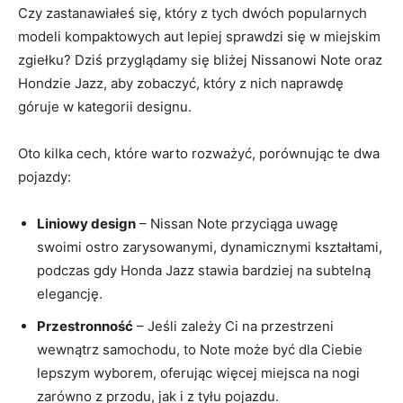
Czy zastanawiałeś się,​ który z tych dwóch‌ popularnych
modeli ‌kompaktowych ‍aut lepiej sprawdzi‌ się ⁣w miejskim
zgiełku? ⁣Dziś przyglądamy ⁢się bliżej Nissanowi Note oraz
Hondzie Jazz, aby⁢ zobaczyć, który z⁢ nich naprawdę ​
góruje w ⁤kategorii designu.
Oto​ kilka cech, które warto‌ rozważyć, porównując te ‍dwa
‍pojazdy:
Liniowy​ design
– Nissan Note przyciąga uwagę
swoimi ostro⁣ zarysowanymi, ​dynamicznymi ⁢kształtami,
podczas gdy Honda ⁤Jazz⁢ stawia bardziej na subtelną⁣
elegancję.
Przestronność
– Jeśli ​zależy Ci na przestrzeni⁤
wewnątrz ​samochodu, to Note ​może ⁢być ⁣dla Ciebie
lepszym wyborem, ‍oferując więcej miejsca na ​nogi‍
zarówno z ‌przodu, jak i ⁢z tyłu pojazdu.