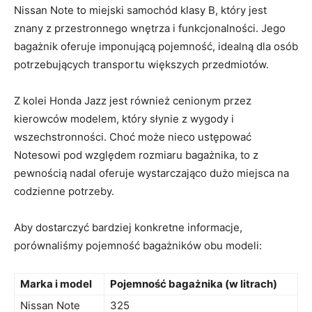
Nissan Note‍ to miejski⁣ samochód klasy B, który jest
znany z przestronnego wnętrza​ i funkcjonalności. Jego
bagażnik⁣ oferuje imponującą pojemność,⁤ idealną dla⁣ osób
potrzebujących transportu większych przedmiotów.
Z kolei⁣ Honda Jazz jest ⁣również cenionym ⁢przez
kierowców modelem, który ‍słynie z wygody i
wszechstronności. Choć ‍może nieco‌ ustępować‍
Notesowi​ pod ⁢względem⁢ rozmiaru‌ bagażnika,⁢ to z
pewnością nadal oferuje wystarczająco dużo miejsca⁢ na
codzienne ‍potrzeby.
Aby dostarczyć bardziej konkretne informacje,⁢
porównaliśmy pojemność bagażników obu ⁢modeli:
Marka i model
Pojemność bagażnika (w litrach)
Nissan⁢ Note
325