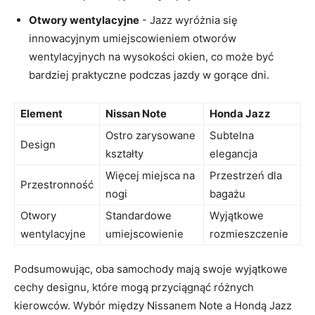
Otwory wentylacyjne
‍- Jazz ​wyróżnia się
innowacyjnym umiejscowieniem otworów
wentylacyjnych​ na wysokości okien, co ​może być
bardziej praktyczne podczas​ jazdy w gorące dni.
Element
Nissan⁤ Note
Honda Jazz
Ostro⁤ zarysowane
Subtelna
Design
kształty
‍elegancja
Więcej miejsca ⁣na
Przestrzeń ⁢dla
Przestronność
nogi
⁣bagażu
Otwory
Standardowe
Wyjątkowe‍
wentylacyjne
umiejscowienie
rozmieszczenie
Podsumowując, oba samochody mają swoje wyjątkowe
‌cechy⁢ designu,​ które mogą przyciągnąć różnych
kierowców. Wybór między‍ Nissanem Note​ a Hondą‌ Jazz⁣