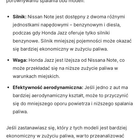
porównywaniu ⁣spalania obu modeli:
Silnik:
Nissan ⁣Note jest⁢ dostępny z dwoma różnymi
jednostkami ​napędowymi – benzynowym i⁤ diesla,
podczas gdy ​Honda Jazz ​oferuje ⁢tylko silniki
benzynowe. Silnik‌ mniejszej pojemności może okazać
‍się bardziej ekonomiczny w zużyciu paliwa.
Waga:
‍Honda ⁤Jazz ​jest lżejsza od Nissana Note, co
może ​przekładać się na niższe zużycie ⁣paliwa w
⁣warunkach‍ miejskich.
Efektywność ​aerodynamiczna:
Jeśli jedno‍ z aut⁣ ma
bardziej ⁤aerodynamiczny ​kształt, może ⁣to przyczynić
się do mniejszego oporu powietrza i niższego spalania
paliwa.
Jeśli​ zastanawiasz ⁤się, który z‍ tych modeli jest bardziej
ekonomiczny w zużyciu paliwa, warto‍ przeanalizować ​