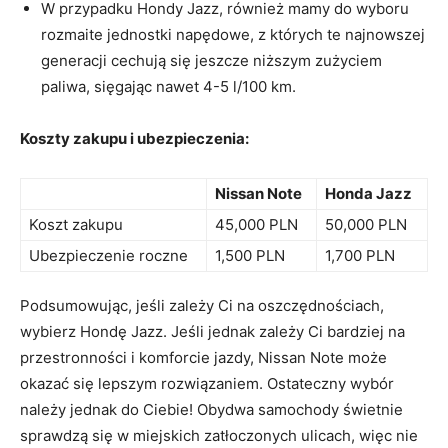
W przypadku Hondy Jazz, również ⁣mamy do ‌wyboru
rozmaite ‌jednostki napędowe, z których te najnowszej
generacji ⁢cechują się jeszcze niższym‌ zużyciem
paliwa, ⁢sięgając⁤ nawet ⁣4-5 ⁢l/100 km.
Koszty zakupu‍ i‍ ubezpieczenia:
Nissan Note
Honda Jazz
Koszt zakupu
45,000 ⁤PLN
50,000 PLN
Ubezpieczenie⁤ roczne
1,500⁢ PLN
1,700 ‌PLN
Podsumowując, jeśli zależy ‍Ci⁢ na‍ oszczędnościach,
wybierz⁤ Hondę⁢ Jazz. Jeśli jednak zależy Ci bardziej na ​
przestronności i komforcie jazdy, Nissan⁢ Note może
okazać się⁢ lepszym rozwiązaniem. Ostateczny wybór
należy jednak do Ciebie! Obydwa⁤ samochody świetnie
sprawdzą się w ⁢miejskich zatłoczonych ulicach, więc nie⁢