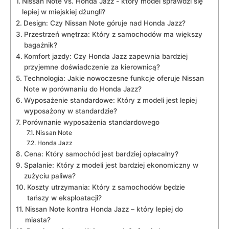
Nissan Note ⁢vs. Honda Jazz -⁣ który model‍ sprawdzi się
lepiej w miejskiej⁣ dżungli?
Design: Czy Nissan⁤ Note góruje nad Honda ⁣Jazz?
Przestrzeń wnętrza: Który z samochodów ma⁢ większy
bagażnik?
Komfort jazdy: Czy Honda Jazz zapewnia bardziej
przyjemne doświadczenie za kierownicą?
Technologia: Jakie nowoczesne ⁣funkcje ⁤oferuje Nissan
⁣Note w⁣ porównaniu do Honda‍ Jazz?
Wyposażenie standardowe: Który ‌z modeli jest lepiej
wyposażony w ​standardzie?
Porównanie‍ wyposażenia standardowego
Nissan Note
Honda Jazz
Cena: Który⁣ samochód ⁤jest​ bardziej⁣ opłacalny?
Spalanie: Który z modeli jest bardziej ekonomiczny w
⁣zużyciu paliwa?
Koszty utrzymania: ⁢Który z samochodów ​będzie
tańszy w ⁤eksploatacji?
Nissan ​Note kontra Honda ‌Jazz – który ​lepiej‍ do
miasta?