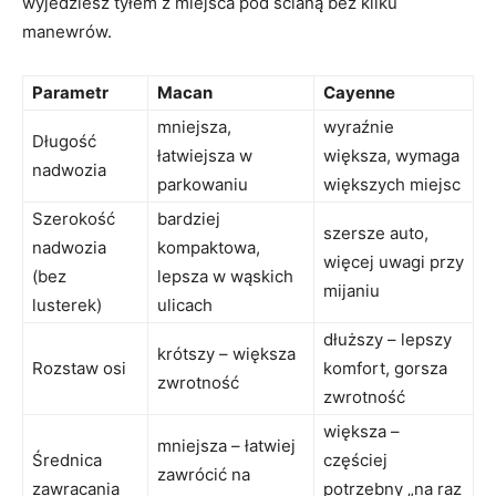
wyjedziesz tyłem z miejsca pod ścianą bez kilku
manewrów.
Parametr
Macan
Cayenne
mniejsza,
wyraźnie
Długość
łatwiejsza w
większa, wymaga
nadwozia
parkowaniu
większych miejsc
Szerokość
bardziej
szersze auto,
nadwozia
kompaktowa,
więcej uwagi przy
(bez
lepsza w wąskich
mijaniu
lusterek)
ulicach
dłuższy – lepszy
krótszy – większa
Rozstaw osi
komfort, gorsza
zwrotność
zwrotność
większa –
mniejsza – łatwiej
Średnica
częściej
zawrócić na
zawracania
potrzebny „na raz