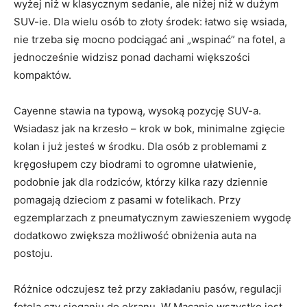
wyżej niż w klasycznym sedanie, ale niżej niż w dużym
SUV-ie. Dla wielu osób to złoty środek: łatwo się wsiada,
nie trzeba się mocno podciągać ani „wspinać” na fotel, a
jednocześnie widzisz ponad dachami większości
kompaktów.
Cayenne stawia na typową, wysoką pozycję SUV-a.
Wsiadasz jak na krzesło – krok w bok, minimalne zgięcie
kolan i już jesteś w środku. Dla osób z problemami z
kręgosłupem czy biodrami to ogromne ułatwienie,
podobnie jak dla rodziców, którzy kilka razy dziennie
pomagają dzieciom z pasami w fotelikach. Przy
egzemplarzach z pneumatycznym zawieszeniem wygodę
dodatkowo zwiększa możliwość obniżenia auta na
postoju.
Różnice odczujesz też przy zakładaniu pasów, regulacji
fotela czy sięganiu do ekranu. W Macanie wszystko jest