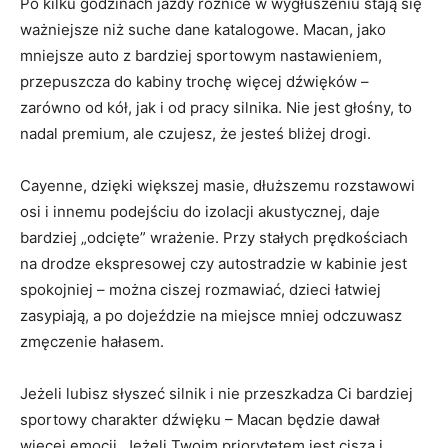
Po kilku godzinach jazdy różnice w wygłuszeniu stają się
ważniejsze niż suche dane katalogowe. Macan, jako
mniejsze auto z bardziej sportowym nastawieniem,
przepuszcza do kabiny trochę więcej dźwięków –
zarówno od kół, jak i od pracy silnika. Nie jest głośny, to
nadal premium, ale czujesz, że jesteś bliżej drogi.
Cayenne, dzięki większej masie, dłuższemu rozstawowi
osi i innemu podejściu do izolacji akustycznej, daje
bardziej „odcięte” wrażenie. Przy stałych prędkościach
na drodze ekspresowej czy autostradzie w kabinie jest
spokojniej – można ciszej rozmawiać, dzieci łatwiej
zasypiają, a po dojeździe na miejsce mniej odczuwasz
zmęczenie hałasem.
Jeżeli lubisz słyszeć silnik i nie przeszkadza Ci bardziej
sportowy charakter dźwięku – Macan będzie dawał
więcej emocji. Jeżeli Twoim priorytetem jest cisza i