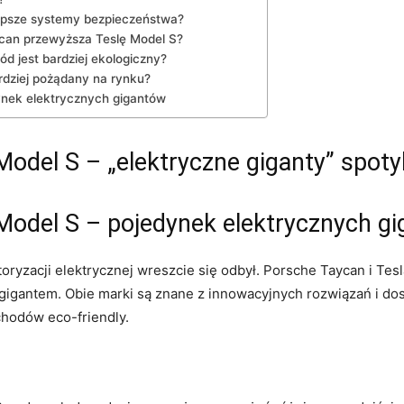
epsze‌ systemy bezpieczeństwa?
can przewyższa Teslę Model S?
d jest bardziej ekologiczny?
rdziej pożądany na rynku?
nek⁣ elektrycznych ​gigantów
del ​S – „elektryczne⁤ giganty” spoty
Model S – pojedynek elektrycznych⁢ g
yzacji elektrycznej wreszcie się odbył. Porsche Taycan i Tesla⁣ 
gigantem. Obie marki są ​znane z innowacyjnych rozwiązań i dos
hodów eco-friendly.