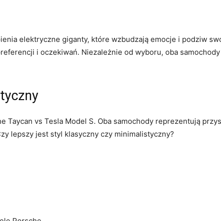
enia elektryczne giganty, które wzbudzają‌ emocje i podziw swo
h preferencji i oczekiwań. Niezależnie od wyboru, oba samochod
styczny
 Taycan vs Tesla Model S. Oba samochody ​reprezentują przyszło
lepszy jest styl klasyczny czy⁤ minimalistyczny?
ele Porsche