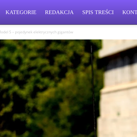
KATEGORIE
REDAKCJA
SPIS TREŚCI
KON
odel S – pojedynek elektrycznych gigantów