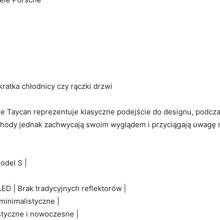
ratka‍ chłodnicy czy rączki drzwi
che Taycan reprezentuje klasyczne‍ podejście do designu, podc
ody⁤ jednak zachwycają ⁣swoim wyglądem ​i‌ przyciągają uwagę 
odel S |
LED | Brak tradycyjnych reflektorów |
i minimalistyczne |
ystyczne i nowoczesne |