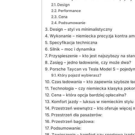
Design
Performance
Cena
Podsumowanie
Design – styl vs minimalistyczny
Wykonanie – niemiecka precyzja⁤ kontra a
Specyfikacja techniczna
Silnik – moc i dynamika
Przyspieszenie – kto jest najszybszy na star
Zasięg – jedno ładowanie, czy może dwa?
Porsche Taycan vs​ Tesla Model S – pojedy
Który‌ pojazd wybierasz?
Czas ładowania – kto zapewnia ‍szybsze ład
Technologia – czy ​niemiecka klasyka ⁣po
Cena – ​która opcja bardziej opłacalna?
Komfort jazdy ‍– luksus w niemieckim styl
Przestrzeń wewnątrz​ – kto oferuje więcej 
Przestrzeń dla pasażerów:
Przestrzeń bagażowa:
Podsumowanie:
Zawieszenie – komfort ​czy sportowa jazda