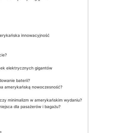
merykańska innowacyjność
cie?
nek ‌elektrycznych gigantów
owanie ⁣baterii?
kona amerykańską nowoczesność?
u czy ⁣minimalizm w amerykańskim wydaniu?
miejsca dla pasażerów i bagażu?
?