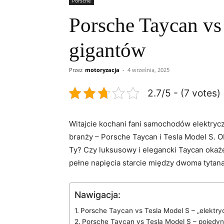
Porsche
Porsche Taycan vs
gigantów
Przez
motoryzacja
-
4 września, 2025
2.7/5 - (7 votes)
Witajcie kochani fani samochodów elektrycz
branży – Porsche Taycan i Tesla Model S. Ob
Ty? Czy luksusowy i elegancki ⁢Taycan okaże
pełne napięcia starcie między dwoma tytanam
Nawigacja:
Porsche Taycan vs Tesla Model ​S – „elektryc
Porsche Taycan vs Tesla⁣ Model S – pojedyn