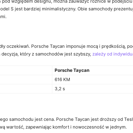
 pod względem designu, można zauważyć różnice w podejściu do 
del S jest bardziej minimalistyczny. Obie ‍samochody prezentu
ami.
iodły oczekiwań.⁣ Porsche Taycan imponuje mocą i prędkością, p
a decyzja, który z samochodów jest szybszy,
zależy od indywidu
Porsche Taycan
616 ‍KM
3,2⁤ s
go samochodu​ jest cena. Porsche Taycan jest droższy od Tesl
kową ‍wartość, zapewniając komfort i nowoczesność w jednym.