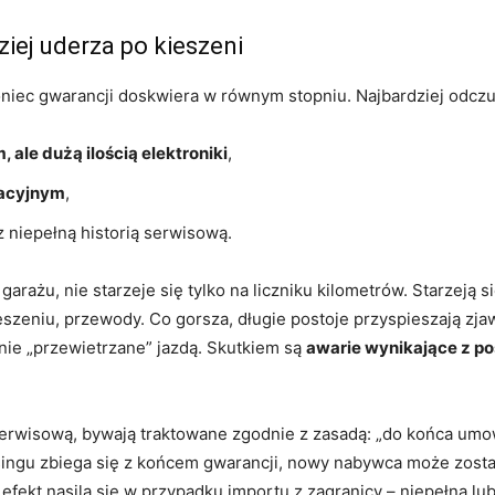
iej uderza po kieszeni
niec gwarancji doskwiera w równym stopniu. Najbardziej odczu
 ale dużą ilością elektroniki
,
racyjnym
,
 niepełną historią serwisową.
rażu, nie starzeje się tylko na liczniku kilometrów. Starzeją 
eniu, przewody. Co gorsza, długie postoje przyspieszają zjawi
nie „przewietrzane” jazdą. Skutkiem są
awarie wynikające z pos
ę serwisową, bywają traktowane zgodnie z zasadą: „do końca um
leasingu zbiega się z końcem gwarancji, nowy nabywca może zos
fekt nasila się w przypadku importu z zagranicy – niepełna lu