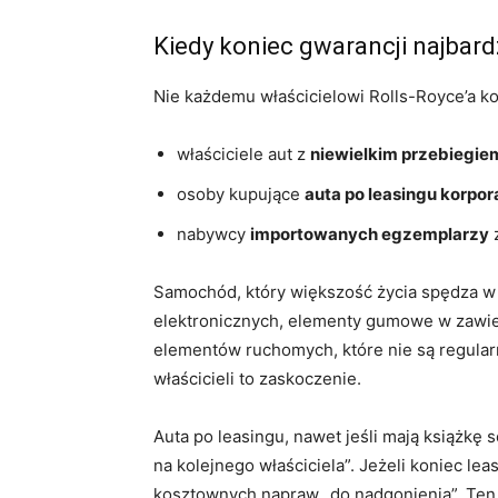
Kiedy koniec gwarancji najbardz
Nie każdemu właścicielowi Rolls-Royce’a ko
właściciele aut z
niewielkim przebiegiem,
osoby kupujące
auta po leasingu korpo
nabywcy
importowanych egzemplarzy
z
Samochód, który większość życia spędza w ga
elektronicznych, elementy gumowe w zawiesz
elementów ruchomych, które nie są regular
właścicieli to zaskoczenie.
Auta po leasingu, nawet jeśli mają książk
na kolejnego właściciela”. Jeżeli koniec 
kosztownych napraw „do nadgonienia”. Ten e