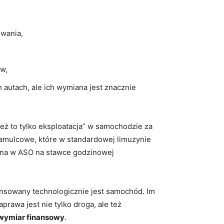
owania,
w,
h autach, ale ich wymiana jest znacznie
cież to tylko eksploatacja” w samochodzie za
 hamulcowe, które w standardowej limuzynie
cizna w ASO na stawce godzinowej
wansowany technologicznie jest samochód. Im
rawa jest nie tylko droga, ale też
 wymiar finansowy
.