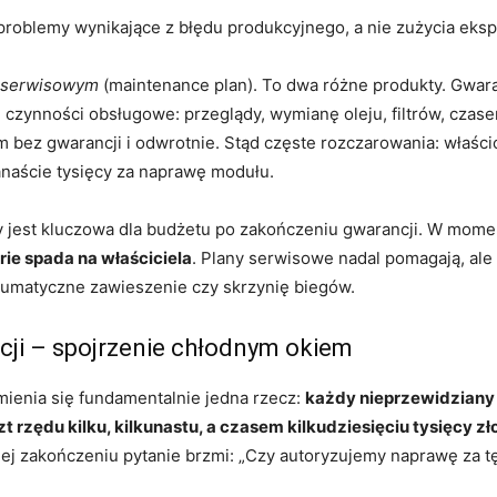
 problemy wynikające z błędu produkcyjnego, a nie zużycia eksp
 serwisowym
(maintenance plan). To dwa różne produkty. Gwara
czynności obsługowe: przeglądy, wymianę oleju, filtrów, cza
ez gwarancji i odwrotnie. Stąd częste rozczarowania: właścic
kanaście tysięcy za naprawę modułu.
jest kluczowa dla budżetu po zakończeniu gwarancji. W momen
ie spada na właściciela
. Plany serwisowe nadal pomagają, ale 
neumatyczne zawieszenie czy skrzynię biegów.
ji – spojrzenie chłodnym okiem
mienia się fundamentalnie jedna rzecz:
każdy nieprzewidziany 
t rzędu kilku, kilkunastu, a czasem kilkudziesięciu tysięcy zł
jej zakończeniu pytanie brzmi: „Czy autoryzujemy naprawę za t