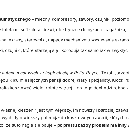
neumatycznego
– miechy, kompresory, zawory, czujniki poziom
 fotelami, soft-close drzwi, elektryczne domykanie bagażnika,
wna, ekrany, sterowniki, napędy mechanizmu wysuwania ekranó
, czujniki, które starzeją się i korodują tak samo jak w zwykłyc
 w autach masowych
z
eksploatacją w Rolls-Royce
. Tekst: „prze
zędu kilku miesięcznych pensji dobrej klasy specjalisty. Klocki
otrafią kosztować wielokrotnie więcej – do tego dochodzi robo
własnej kieszeni” jest tym większy, im nowszy i bardziej zaa
wych, tym większy potencjał do kosztownych awarii, których nap
o, że auto nagle się psuje –
po prostu każdy problem ma inny