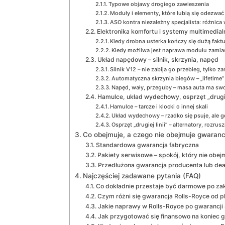
Typowe objawy drogiego zawieszenia
Moduły i elementy, które lubią się odezwać 
ASO kontra niezależny specjalista: różnica 
Elektronika komfortu i systemy multimedial
Kiedy drobna usterka kończy się dużą faktu
Kiedy możliwa jest naprawa modułu zamia
Układ napędowy – silnik, skrzynia, napęd
Silnik V12 – nie zabija go przebieg, tylko z
Automatyczna skrzynia biegów – „lifetime” 
Napęd, wały, przeguby – masa auta ma sw
Hamulce, układ wydechowy, osprzęt „drugiej
Hamulce – tarcze i klocki o innej skali
Układ wydechowy – rzadko się psuje, ale gd
Osprzęt „drugiej linii” – alternatory, rozru
Co obejmuje, a czego nie obejmuje gwaranc
Standardowa gwarancja fabryczna
Pakiety serwisowe – spokój, który nie obe
Przedłużona gwarancja producenta lub dea
Najczęściej zadawane pytania (FAQ)
Co dokładnie przestaje być darmowe po zak
Czym różni się gwarancja Rolls-Royce od 
Jakie naprawy w Rolls-Royce po gwarancji 
Jak przygotować się finansowo na koniec g