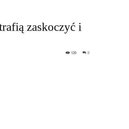
rafią zaskoczyć i
120
0