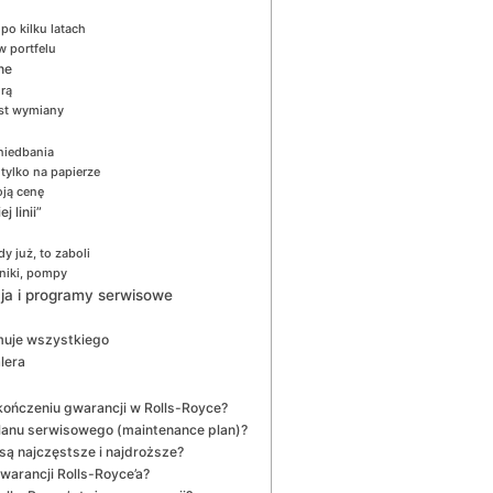
po kilku latach
w portfelu
ne
rą
st wymiany
aniedbania
tylko na papierze
oją cenę
 linii”
y już, to zaboli
szniki, pompy
ja i programy serwisowe
jmuje wszystkiego
lera
ończeniu gwarancji w Rolls-Royce?
planu serwisowego (maintenance plan)?
są najczęstsze i najdroższe?
warancji Rolls-Royce’a?