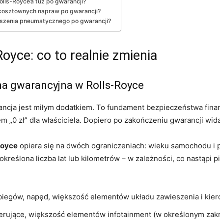
lls-Royce’a tuż po gwarancji?
 kosztownych napraw po gwarancji?
ieszenia pneumatycznego po gwarancji?
oyce: co to realnie zmienia
na gwarancyjna w Rolls-Royce
rancja jest miłym dodatkiem. To fundament bezpieczeństwa fina
 „0 zł” dla właściciela. Dopiero po zakończeniu gwarancji wida
Royce
opiera się na dwóch ograniczeniach: wieku samochodu i p
 określona liczba lat lub kilometrów – w zależności, co nastąp
ę biegów, napęd, większość elementów układu zawieszenia i kie
erujące, większość elementów infotainment (w określonym zakre