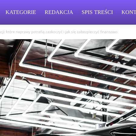
KATEGORIE
REDAKCJA
SPIS TREŚCI
KON
ji: które naprawy potrafią zaskoczyć i jak się zabezpieczyć finansowo