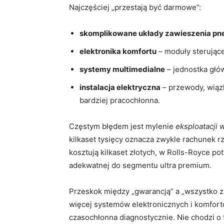
Najczęściej „przestają być darmowe”:
skomplikowane układy zawieszenia p
elektronika komfortu
– moduły sterujące
systemy multimedialne
– jednostka głó
instalacja elektryczna
– przewody, wiązki
bardziej pracochłonna.
Częstym błędem jest mylenie
eksploatacji
kilkaset tysięcy oznacza zwykle rachunek r
kosztują kilkaset złotych, w Rolls-Royce p
adekwatnej do segmentu ultra premium.
Przeskok między „gwarancją” a „wszystko z 
więcej systemów elektronicznych i komforto
czasochłonna diagnostycznie. Nie chodzi o t