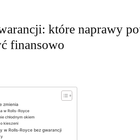
arancji: które naprawy pot
yć finansowo
e zmienia
a w Rolls-Royce
nie chłodnym okiem
o kieszeni
wy w Rolls-Royce bez gwarancji
zy