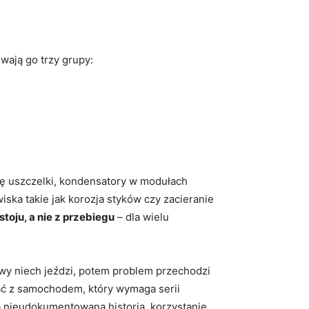
wają go trzy grupy:
się uszczelki, kondensatory w modułach
ska takie jak korozja styków czy zacieranie
toju, a nie z przebiegu
– dla wielu
owy niech jeździ, potem problem przechodzi
tać z samochodem, który wymaga serii
b nieudokumentowana historia, korzystanie