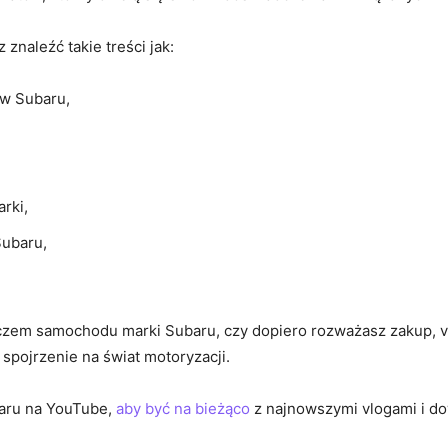
znaleźć takie treści jak:
ów Subaru,
rki,
Subaru,
czem samochodu‌ marki ⁤Subaru, czy dopiero rozważasz zakup,​ vlo
spojrzenie na ‍świat motoryzacji.
aru ‍na YouTube,
aby być na bieżąco
⁢ z ⁢najnowszymi vlogami‌ i d