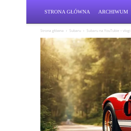
STRONA GŁÓWNA
ARCHIWUM
Strona główna
Subaru
Subaru na YouTubie – vlogi z