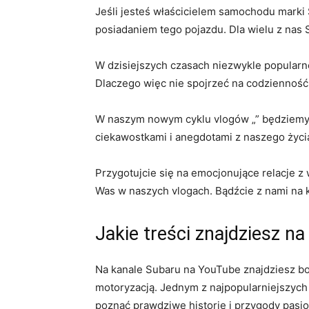
Jeśli jesteś właścicielem samochodu marki 
posiadaniem tego pojazdu. Dla wielu z nas ⁢Su
W dzisiejszych czasach niezwykle popularne ⁢s
Dlaczego więc nie spojrzeć na codzienność wł
W ‍naszym nowym cyklu vlogów „”​ będziemy d
⁤ciekawostkami i anegdotami z naszego życi
Przygotujcie ‍się ‌na emocjonujące relacje 
Was w naszych vlogach. Bądźcie⁢ z nami na 
Jakie treści ‌znajdziesz n
Na‍ kanale⁤ Subaru na YouTube znajdziesz ⁢b
motoryzacją. Jednym z najpopularniejszych r
poznać prawdziwe ⁢historie i przygody pasjo