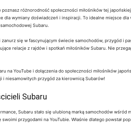
 poznasz‌ różnorodność społeczności miłośników​ tej japońskiej 
ce⁢ dla wymiany doświadczeń i inspiracji. To idealne miejsce⁢ dla 
ze samochodowej Subaru.
 zanurz się w ‌fascynującym świecie samochodów, przygód‌ i pasji
ujące relacje z rajdów i spotkań miłośników Subaru. Nie‍ przegap
ru na YouTube i ​dołączenia do ‌społeczności miłośników jap
i i niesamowitych przygód za​ kierownicą Subarów!
ścicieli Subaru
mance, Subaru stało​ się ulubioną marką samochodów wśród młod
 się swoimi przygodami na YouTubie. Właśnie dlatego powstał popu