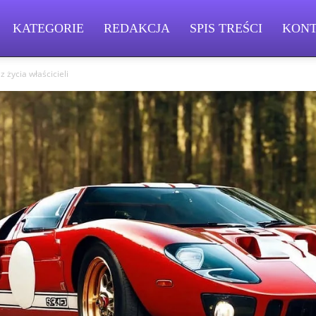
KATEGORIE
REDAKCJA
SPIS TREŚCI
KON
 życia właścicieli