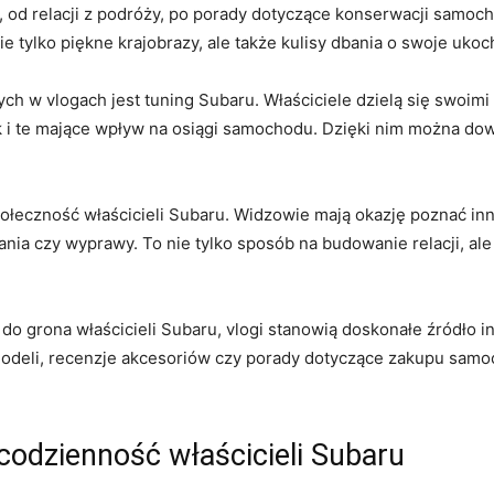
 od relacji z ​podróży, po porady ‌dotyczące konserwacji samoc
tylko piękne ⁣krajobrazy,‍ ale także kulisy dbania ⁣o‌ swoje ⁣ukoc
 w vlogach jest tuning Subaru. ‌Właściciele dzielą się swoimi
i te mające wpływ na osiągi samochodu. Dzięki‍ nim⁤ można dowie
czność​ właścicieli Subaru.‍ Widzowie mają‌ okazję poznać ⁣inn
ia czy wyprawy. To nie tylko sposób na budowanie relacji, ale ‍t
 grona ‌właścicieli Subaru, vlogi stanowią doskonałe ⁣źródło ins
deli, recenzje akcesoriów czy porady ​dotyczące zakupu samoch
codzienność właścicieli Subaru