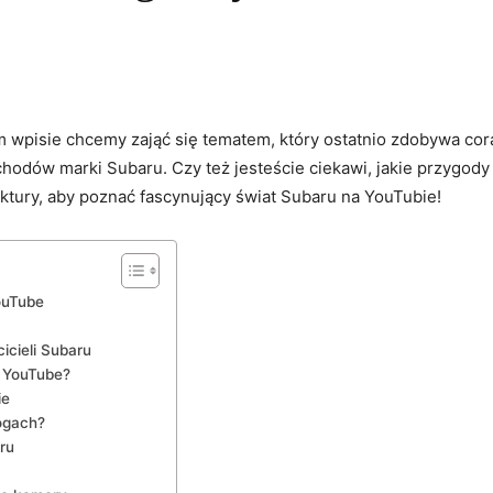
m wpisie chcemy ​zająć się tematem, który ostatnio zdobywa cor
odów‌ marki Subaru. Czy też jesteście‌ ciekawi, jakie przygody 
ktury, aby poznać fascynujący świat Subaru na YouTubie!
YouTube
icieli Subaru
na YouTube?
ie
ogach?
ru