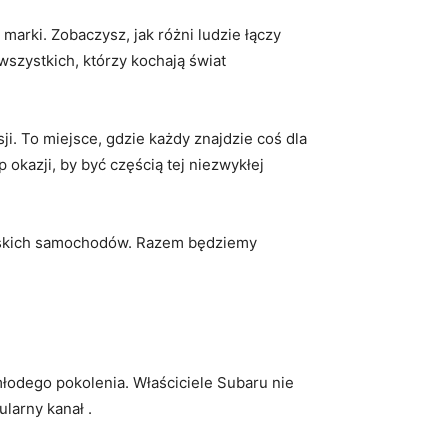
marki. Zobaczysz, jak różni ludzie łączy
wszystkich, którzy​ kochają ‍świat
. To miejsce,‍ gdzie każdy⁢ znajdzie⁤ coś dla
 okazji, by być częścią tej niezwykłej
ońskich samochodów. Razem będziemy
ego ⁤pokolenia.‍ Właściciele​ Subaru​ nie
larny kanał⁤ .