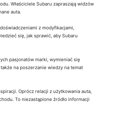
hodu. Właściciele ‍Subaru zapraszają widzów
hane‌ auta.
 doświadczeniami⁤ z modyfikacjami,
dzieć się, jak ‌sprawić, aby‌ Subaru
ych pasjonatów ⁤marki,​ wymieniać się
akże⁤ na poszerzanie ‍wiedzy‌ na temat‍
piracji. Oprócz relacji z użytkowania​ auta,
odu. To niezastąpione źródło informacji⁢