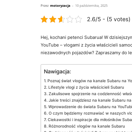
Przez
motoryzacja
-
10 października, 2025
2.6/5 - (5 votes)
Hej, kochani​ petenci Subarua! W dzisiejszy
YouTube – vlogami z życia właścicieli samoch
niezawodnych ⁣pojazdów? ⁢Zapraszamy do le
Nawigacja:
Poznaj świat ‌vlogów na kanale ⁤Subaru ​na 
Lifestyle vlogi z życia właścicieli Subaru
Zakulisowe spojrzenie na codzienność właśc
Jakie treści ‌znajdziesz na ⁢kanale ​Subaru 
Wprowadzenie do⁤ świata ‍Subaru na ⁤YouTub
O czym ⁣będziemy⁢ rozmawiać w naszych vl
Ciekawostki⁤ i inspiracje dla miłośników Suba
Różnorodność vlogów na ⁣kanale Subaru