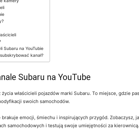
ie kamery
eli
bie
y?
aścicieli
?
eli Subaru na YouTubie
⁤ subskrybować kanał?
anale ⁤Subaru ​na YouTube
życia właścicieli pojazdów ‍marki ⁢Subaru. ‍To miejsce, gdzie ​pas
i modyfikacji swoich samochodów.
brakuje emocji, śmiechu i ‌inspirujących przygód. Zobaczysz, jak 
ach ⁣samochodowych ​i⁣ testują swoje umiejętności za kierownicą