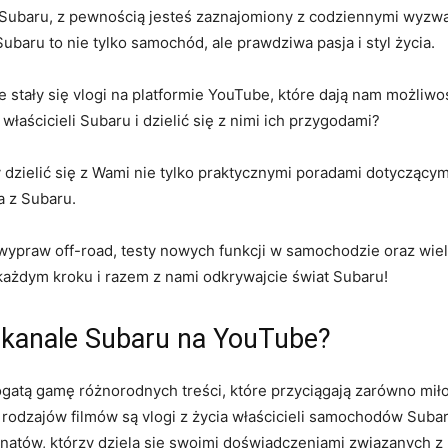
Subaru, z pewnością jesteś ‌zaznajomiony z⁣ codziennymi wyzwa
baru ‌to nie tylko‍ samochód, ale prawdziwa pasja​ i styl życia.
tały się vlogi na ⁢platformie YouTube, które‍ dają nam możliwość 
aścicieli Subaru⁤ i dzielić się z ​nimi ich przygodami?
zielić się z Wami nie tylko ⁣praktycznymi​ poradami dotyczącymi
a z Subaru.
z wypraw off-road, testy nowych ‌funkcji w samochodzie oraz wiel
każdym ‍kroku i razem z nami odkrywajcie świat Subaru!
a ⁢kanale ​Subaru na YouTube?
ogatą⁢ gamę‍ różnorodnych treści, które przyciągają zarówno mił
odzajów ⁣filmów są vlogi z życia ⁣właścicieli⁢ samochodów Suba
natów, którzy⁢ dzielą się swoimi ​doświadczeniami związanych z