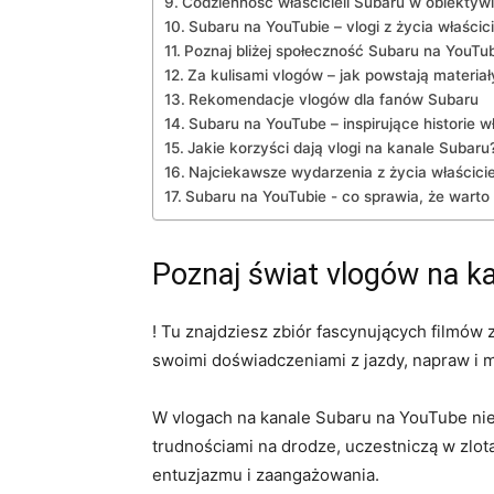
Codzienność ​właścicieli Subaru w obiektyw
Subaru na YouTubie – vlogi z życia⁢ właścici
Poznaj bliżej⁢ społeczność Subaru na YouTu
Za kulisami ⁤vlogów – jak ‍powstają materiał
Rekomendacje vlogów​ dla fanów Subaru
Subaru⁢ na ⁢YouTube – inspirujące ⁢historie wł
Jakie korzyści dają vlogi na kanale⁣ Subaru
Najciekawsze wydarzenia z⁤ życia właścici
Subaru na YouTubie -‌ co sprawia, że warto
Poznaj świat ‌vlogów na k
! Tu znajdziesz zbiór fascynujących filmów z 
swoimi⁢ doświadczeniami z​ jazdy, napraw⁤ 
W vlogach na kanale Subaru ⁣na​ YouTube nie 
trudnościami na drodze, uczestniczą w zlot
entuzjazmu i ‌zaangażowania.