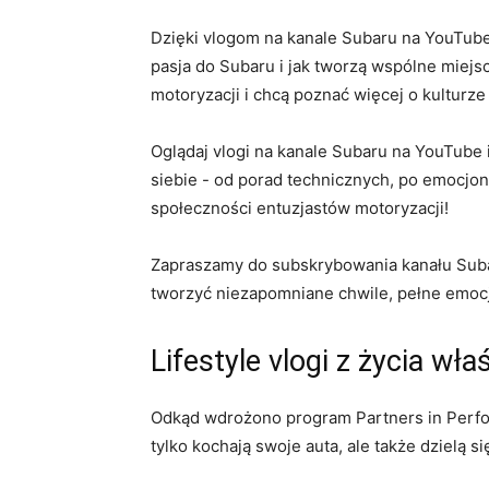
Dzięki ‍vlogom na kanale Subaru na⁣ YouTube
pasja do ​Subaru i jak tworzą ⁣wspólne ‍miejs
‍motoryzacji i chcą poznać więcej o kultur
Oglądaj vlogi na kanale ⁤Subaru na YouTube i
siebie ⁣- od porad technicznych, po ​emocjon
społeczności entuzjastów motoryzacji!
Zapraszamy do subskrybowania kanału Suba
tworzyć niezapomniane chwile, pełne emocj
Lifestyle vlogi z życia wła
Odkąd wdrożono‌ program Partners in Perfor
tylko kochają ‍swoje ​auta, ale także dzielą