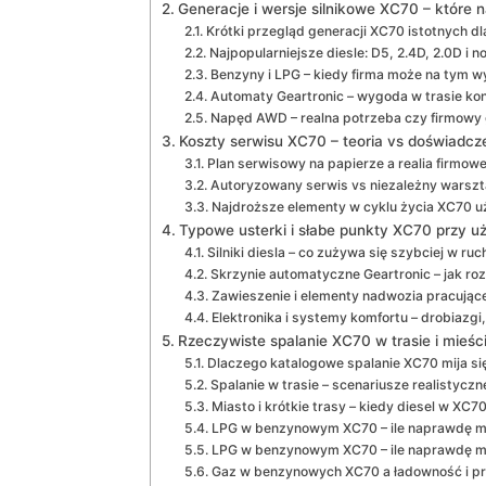
Generacje i wersje silnikowe XC70 – które n
Krótki przegląd generacji XC70 istotnych dl
Najpopularniejsze diesle: D5, 2.4D, 2.0D i
Benzyny i LPG – kiedy firma może na tym w
Automaty Geartronic – wygoda w trasie ko
Napęd AWD – realna potrzeba czy firmowy
Koszty serwisu XC70 – teoria vs doświadc
Plan serwisowy na papierze a realia firmowe
Autoryzowany serwis vs niezależny warszta
Najdroższe elementy w cyklu życia XC70 
Typowe usterki i słabe punkty XC70 przy 
Silniki diesla – co zużywa się szybciej w r
Skrzynie automatyczne Geartronic – jak ro
Zawieszenie i elementy nadwozia pracujące
Elektronika i systemy komfortu – drobiazgi,
Rzeczywiste spalanie XC70 w trasie i mieści
Dlaczego katalogowe spalanie XC70 mija się
Spalanie w trasie – scenariusze realistyczne
Miasto i krótkie trasy – kiedy diesel w XC7
LPG w benzynowym XC70 – ile naprawdę m
LPG w benzynowym XC70 – ile naprawdę mo
Gaz w benzynowych XC70 a ładowność i p