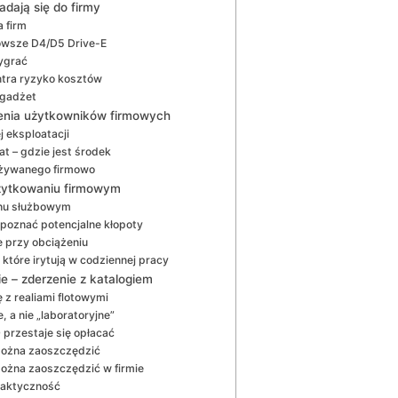
adają się do firmy
a firm
 nowsze D4/D5 Drive-E
ygrać
ntra ryzyko kosztów
 gadżet
zenia użytkowników firmowych
j eksploatacji
t – gdzie jest środek
używanego firmowo
użytkowaniu firmowym
uchu służbowym
zpoznać potencjalne kłopoty
 przy obciążeniu
 które irytują w codziennej pracy
e – zderzenie z katalogiem
 z realiami flotowymi
, a nie „laboratoryjne”
0 przestaje się opłacać
ożna zaoszczędzić
żna zaoszczędzić w firmie
raktyczność