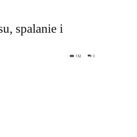
u, spalanie i
132
0