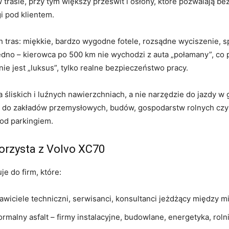
 trasie, przy tym większy prześwit i osłony, które pozwalają bez 
i pod klientem.
h tras: miękkie, bardzo wygodne fotele, rozsądne wyciszenie,
edno – kierowca po 500 km nie wychodzi z auta „połamany”, co 
ie jest „luksus”, tylko realne bezpieczeństwo pracy.
iskich i luźnych nawierzchniach, a nie narzędzie do jazdy w g
 do zakładów przemysłowych, budów, gospodarstw rolnych czy 
pod parkingiem.
skorzysta z Volvo XC70
je do firm, które:
awiciele techniczni, serwisanci, konsultanci jeżdżący między m
ormalny asfalt – firmy instalacyjne, budowlane, energetyka, rol