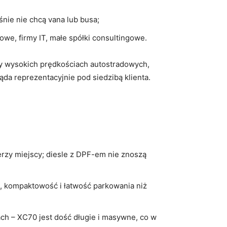
śnie nie chcą vana lub busa;
owe, firmy IT, małe spółki consultingowe.
rzy wysokich prędkościach autostradowych,
da reprezentacyjnie pod siedzibą klienta.
erzy miejscy; diesle z DPF-em nie znoszą
iż, kompaktowość i łatwość parkowania niż
ach – XC70 jest dość długie i masywne, co w