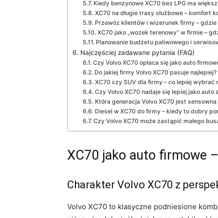
Kiedy benzynowe XC70 bez LPG ma większy 
XC70 na długie trasy służbowe – komfort k
Przewóz klientów i wizerunek firmy – gdz
XC70 jako „wozek terenowy” w firmie – gdz
Planowanie budżetu paliwowego i serwisow
Najczęściej zadawane pytania (FAQ)
Czy Volvo XC70 opłaca się jako auto firmo
Do jakiej firmy Volvo XC70 pasuje najlepiej?
XC70 czy SUV dla firmy – co lepiej wybrać n
Czy Volvo XC70 nadaje się lepiej jako auto
Która generacja Volvo XC70 jest sensowna do 
Diesel w XC70 do firmy – kiedy to dobry po
Czy Volvo XC70 może zastąpić małego busa
XC70 jako auto firmowe –
Charakter Volvo XC70 z perspe
Volvo XC70 to klasyczne podniesione kombi