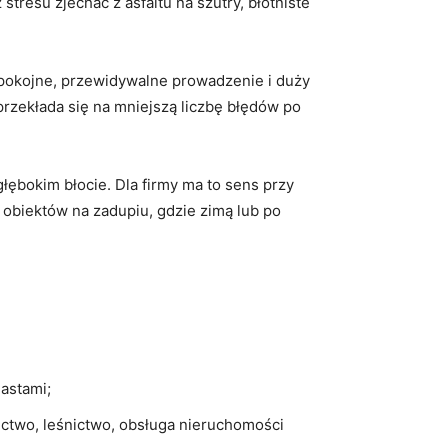
stresu zjechać z asfaltu na szutry, błotniste
 spokojne, przewidywalne prowadzenie i duży
przekłada się na mniejszą liczbę błędów po
łębokim błocie. Dla firmy ma to sens przy
obiektów na zadupiu, gdzie zimą lub po
iastami;
nictwo, leśnictwo, obsługa nieruchomości