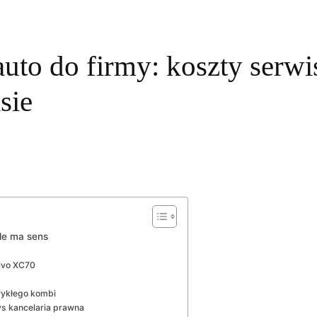
to do firmy: koszty serwis
sie
le ma sens
olvo XC70
wykłego kombi
 vs kancelaria prawna