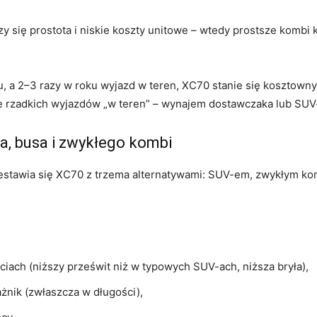
iczy się prostota i niskie koszty unitowe – wtedy prostsze kombi
u, a 2–3 razy w roku wyjazd w teren, XC70 stanie się kosztown
ie rzadkich wyjazdów „w teren” – wynajem dostawczaka lub SUV-
a, busa i zwykłego kombi
estawia się XC70 z trzema alternatywami: SUV-em, zwykłym kom
ciach (niższy prześwit niż w typowych SUV-ach, niższa bryła),
żnik (zwłaszcza w długości),