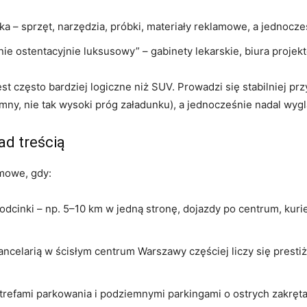
a – sprzęt, narzędzia, próbki, materiały reklamowe, a jednocze
e ostentacyjnie luksusowy” – gabinety lekarskie, biura projekt
st często bardziej logiczne niż SUV. Prowadzi się stabilniej p
ny, nie tak wysoki próg załadunku), a jednocześnie nadal wyglą
ad treścią
mowe, gdy:
 odcinki – np. 5–10 km w jedną stronę, dojazdy po centrum, kuri
kancelarią w ścisłym centrum Warszawy częściej liczy się prest
 strefami parkowania i podziemnymi parkingami o ostrych zakręt