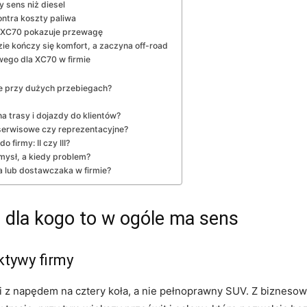
sens niż diesel
ontra koszty paliwa
ie XC70 pokazuje przewagę
ie kończy się komfort, a zaczyna off-road
ego dla XC70 w firmie
we przy dużych przebiegach?
a trasy i dojazdy do klientów?
 serwisowe czy reprezentacyjne?
firmy: II czy III?
mysł, a kiedy problem?
 lub dostawczaka w firmie?
 dla kogo to w ogóle ma sens
ktywy firmy
 z napędem na cztery koła, a nie pełnoprawny SUV. Z biznesow