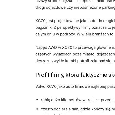
niższy środek ciężkości, lepsza stabilność w
drogi dojazdowe czy nieodśnieżone parking
XC70 jest projektowane jako auto do długic
bagażnik. Z perspektywy firmy oznacza to j
całym dniu w podróży. W wielu branżach to n
Napęd AWD w XC70 to przewaga głównie na śl
częstych wyjazdach poza miasto, dojazdach
deszczu zwykłe kombi potrafi zakopać się 
Profil firmy, która faktycznie 
Volvo XC70 jako auto firmowe najlepiej pasu
robią dużo kilometrów w trasie – przedst
często docierają tam, gdzie kończy się n