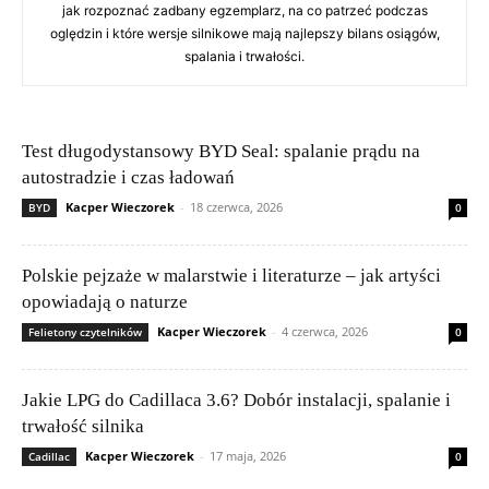
jak rozpoznać zadbany egzemplarz, na co patrzeć podczas
oględzin i które wersje silnikowe mają najlepszy bilans osiągów,
spalania i trwałości.
Test długodystansowy BYD Seal: spalanie prądu na
autostradzie i czas ładowań
Kacper Wieczorek
-
18 czerwca, 2026
BYD
0
Polskie pejzaże w malarstwie i literaturze – jak artyści
opowiadają o naturze
Kacper Wieczorek
-
4 czerwca, 2026
Felietony czytelników
0
Jakie LPG do Cadillaca 3.6? Dobór instalacji, spalanie i
trwałość silnika
Kacper Wieczorek
-
17 maja, 2026
Cadillac
0