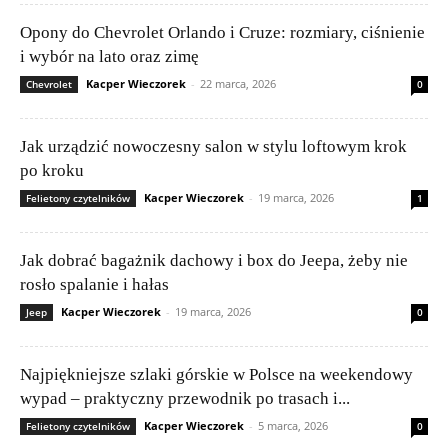
Opony do Chevrolet Orlando i Cruze: rozmiary, ciśnienie
i wybór na lato oraz zimę
Kacper Wieczorek
-
22 marca, 2026
Chevrolet
0
Jak urządzić nowoczesny salon w stylu loftowym krok
po kroku
Kacper Wieczorek
-
19 marca, 2026
Felietony czytelników
1
Jak dobrać bagażnik dachowy i box do Jeepa, żeby nie
rosło spalanie i hałas
Kacper Wieczorek
-
19 marca, 2026
Jeep
0
Najpiękniejsze szlaki górskie w Polsce na weekendowy
wypad – praktyczny przewodnik po trasach i...
Kacper Wieczorek
-
5 marca, 2026
Felietony czytelników
0