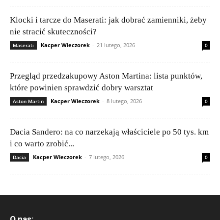
Klocki i tarcze do Maserati: jak dobrać zamienniki, żeby
nie stracić skuteczności?
Kacper Wieczorek
-
21 lutego, 2026
Maserati
0
Przegląd przedzakupowy Aston Martina: lista punktów,
które powinien sprawdzić dobry warsztat
Kacper Wieczorek
-
8 lutego, 2026
Aston Martin
0
Dacia Sandero: na co narzekają właściciele po 50 tys. km
i co warto zrobić...
Kacper Wieczorek
-
7 lutego, 2026
Dacia
0
O nas: