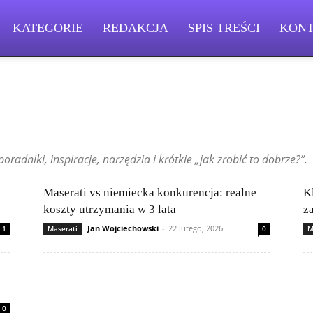
KATEGORIE
REDAKCJA
SPIS TREŚCI
KON
Changan
Chevrolet
Citroën
Dacia
Felietony czytelników
Ferrari
Kia
Lamborghini
Lexus
Maserati
Mazda
Mercedes-Benz
radniki, inspiracje, narzędzia i krótkie „jak zrobić to dobrze?”.
Rolls-Royce
Skoda
Subaru
Suzuki
Tesla
Toyota
Maserati vs niemiecka konkurencja: realne
K
koszty utrzymania w 3 lata
z
Jan Wojciechowski
-
22 lutego, 2026
1
Maserati
0
M
0