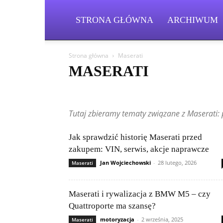
STRONA GŁÓWNA
ARCHIWUM
Strona główna
Maserati
MASERATI
Aston Martin
Bentley
BMW
BYD
Cadillac
Fiat
Ford
Geely
Honda
Hyundai
Jeep
Tutaj zbieramy tematy związane z Maserati: po
Mitsubishi
Nissan
Peugeot
Porsche
Renault
Volkswagen (VW)
Volvo
Jak sprawdzić historię Maserati przed
zakupem: VIN, serwis, akcje naprawcze
Jan Wojciechowski
-
28 lutego, 2026
Maserati
Maserati i rywalizacja z BMW M5 – czy
Quattroporte ma szansę?
motoryzacja
-
2 września, 2025
Maserati