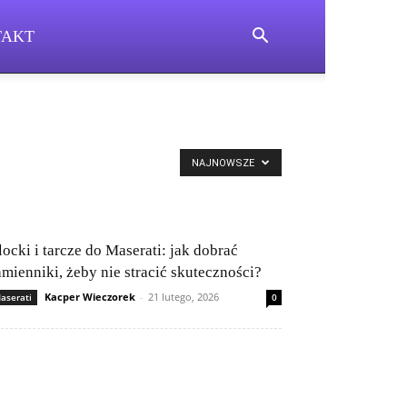
TAKT
NAJNOWSZE
locki i tarcze do Maserati: jak dobrać
amienniki, żeby nie stracić skuteczności?
Kacper Wieczorek
-
21 lutego, 2026
aserati
0