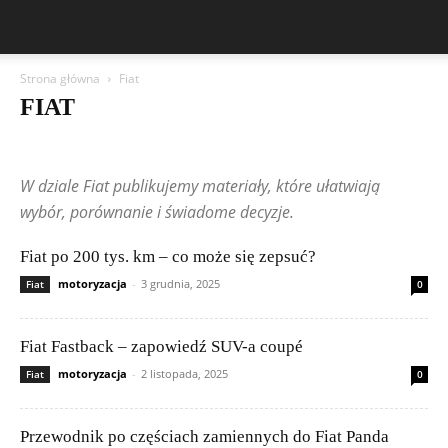
Strona główna
Fiat
FIAT
Aston Martin
Bentley
BMW
BYD
Cadillac
Changan
Chevrolet
Citroën
Dacia
Felietony czytelników
Ferrari
Fiat
W dziale Fiat publikujemy materiały, które ułatwiają
Ford
Geely
Honda
Hyundai
Jeep
Kia
Lamborghini
Lexus
Maserati
Mazda
Mercedes-Benz
Mitsubishi
Nissan
wybór, porównanie i świadome decyzje.
Peugeot
Porsche
Renault
Rolls-Royce
Skoda
Subaru
Suzuki
Tesla
Toyota
Volkswagen (VW)
Volvo
Fiat po 200 tys. km – co może się zepsuć?
motoryzacja
-
3 grudnia, 2025
Fiat
0
Fiat Fastback – zapowiedź SUV-a coupé
motoryzacja
-
2 listopada, 2025
Fiat
0
Przewodnik po częściach zamiennych do Fiat Panda