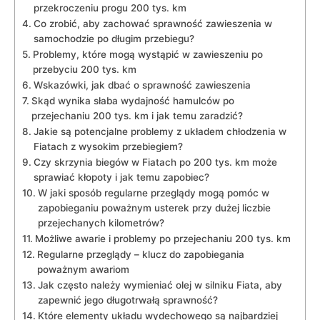
⁤przekroczeniu progu 200 tys. km
Co zrobić, ⁤aby zachować sprawność⁢ zawieszenia‍ w
samochodzie po długim‌ przebiegu?
Problemy, które mogą wystąpić w⁤ zawieszeniu po
przebyciu 200 tys. km
Wskazówki, jak dbać o sprawność zawieszenia
Skąd wynika słaba wydajność hamulców po ​
przejechaniu​ 200 tys. km i jak ⁢temu zaradzić?
Jakie są‌ potencjalne problemy z układem chłodzenia w
Fiatach z‍ wysokim przebiegiem?
Czy skrzynia⁣ biegów‍ w Fiatach po 200 tys. km⁣ może⁣
sprawiać kłopoty i jak⁤ temu zapobiec?
W ‌jaki sposób regularne przeglądy mogą⁢ pomóc w
⁣zapobieganiu poważnym usterek⁤ przy ⁢dużej liczbie
przejechanych kilometrów?
Możliwe ⁣awarie i problemy po⁢ przejechaniu 200 tys. km
Regularne przeglądy – klucz do ‌zapobiegania
poważnym awariom
Jak często należy wymieniać olej w silniku Fiata, aby⁢
zapewnić jego długotrwałą sprawność?
Które elementy układu wydechowego są ⁤najbardziej