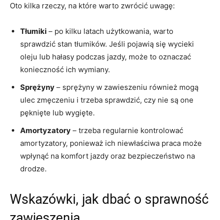
Oto kilka rzeczy, na które‍ warto zwrócić uwagę:
Tłumiki
–⁤ po kilku latach‍ użytkowania, warto ​
sprawdzić stan ⁤tłumików. Jeśli pojawią⁢ się wycieki
oleju lub hałasy podczas jazdy, może​ to oznaczać
konieczność ich⁤ wymiany.
Sprężyny
​– sprężyny​ w zawieszeniu ‌również mogą
⁤ulec zmęczeniu i trzeba sprawdzić,⁣ czy nie są one
pęknięte‌ lub wygięte.
Amortyzatory
– trzeba ‍regularnie ⁣kontrolować⁢
amortyzatory, ponieważ⁤ ich niewłaściwa praca ‌może
wpłynąć na komfort jazdy oraz bezpieczeństwo na
drodze.
Wskazówki, jak dbać o sprawność
zawieszenia