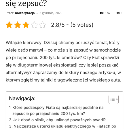
się zepsuć?
Przez
motoryzacja
-
3 grudnia, 2025
187
0
2.8/5 - (5 votes)
Witajcie kierowcy! Dzisiaj chcemy⁤ poruszyć temat,⁢ który
wiele osób martwi – co może się ⁤zepsuć w‌ samochodzie
po ⁤przejechaniu 200 tys. kilometrów?⁣ Czy Fiat sprawdzi
się w długoterminowej eksploatacji czy lepiej poszukać
alternatywy? Zapraszamy ⁣do ​lektury naszego ⁢artykułu, w
którym zgłębimy tajniki długowieczności‍ włoskiego auta.
Nawigacja:
Które⁢ podzespoły ⁣Fiata⁢ są najbardziej podatne na
zepsucie po‍ przejechaniu 200 tys. km?
Jak‌ dbać o silnik,⁣ aby uniknąć poważnych awarii?
Najczęstsze usterki układu elektrycznego w Fiatach ​po