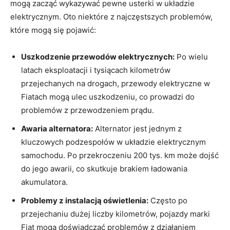
mogą zacząć wykazywać‍ pewne usterki⁢ w układzie
‌elektrycznym. Oto ​niektóre z​ najczęstszych problemów,
które mogą⁤ się pojawić:
Uszkodzenie przewodów elektrycznych:
Po wielu⁢
latach eksploatacji‌ i tysiącach ⁣kilometrów
przejechanych‌ na‍ drogach, przewody elektryczne w
Fiatach mogą ⁤ulec⁣ uszkodzeniu, ⁣co⁣ prowadzi ⁤do
problemów⁢ z przewodzeniem prądu.
Awaria alternatora:
Alternator jest jednym⁤ z
kluczowych podzespołów ⁤w układzie elektrycznym
samochodu. Po przekroczeniu 200⁤ tys. ⁢km może dojść
do jego awarii, co skutkuje brakiem ładowania​
akumulatora.
Problemy z instalacją oświetlenia:
‌Często po
przejechaniu dużej⁤ liczby kilometrów, pojazdy marki
Fiat mogą doświadczać problemów ⁢z ⁤działaniem