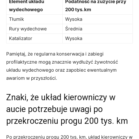
Element ​układu
Podatność​ na zużycie przy
wydechowego
200 ​tys. km
Tłumik
Wysoka
Rury wydechowe
Średnia
Katalizator
Wysoka
Pamiętaj, ⁤że regularna ‌konserwacja i zabiegi
profilaktyczne mogą znacznie wydłużyć żywotność
układu⁤ wydechowego oraz zapobiec⁤ ewentualnym
awariom w przyszłości.
Znaki, ‍że układ kierowniczy w
aucie⁤ potrzebuje ​uwagi po⁢
przekroczeniu progu 200 tys. km
Po⁣ przekroczeniu progu⁢ 200 tys. km, układ kierowniczy w