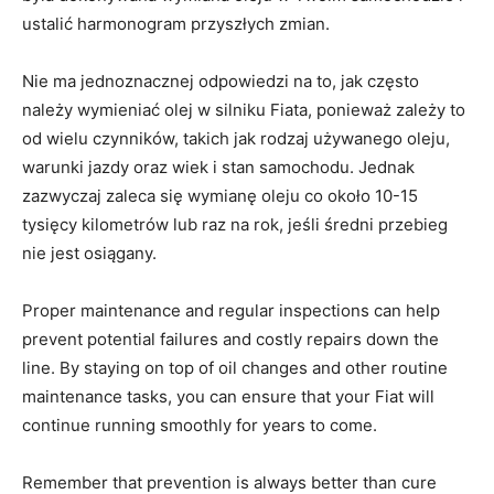
ustalić harmonogram przyszłych zmian.
Nie ma jednoznacznej odpowiedzi na to, jak często
należy ⁢wymieniać olej w silniku Fiata, ponieważ zależy to
od ‌wielu czynników, takich jak ⁣rodzaj używanego oleju,⁤
warunki jazdy oraz wiek ⁢i stan samochodu. Jednak
zazwyczaj zaleca się⁢ wymianę oleju co około 10-15
tysięcy⁤ kilometrów lub ‍raz‌ na rok, jeśli średni przebieg
nie jest osiągany.
Proper maintenance and regular inspections can⁤ help
prevent potential failures‍ and costly repairs down the ​
line. ​By staying on top of oil changes and other routine ​
maintenance tasks, you can ensure ⁤that your Fiat will
continue running smoothly ‍for years to ⁢come.
Remember that prevention is​ always ⁢better than cure