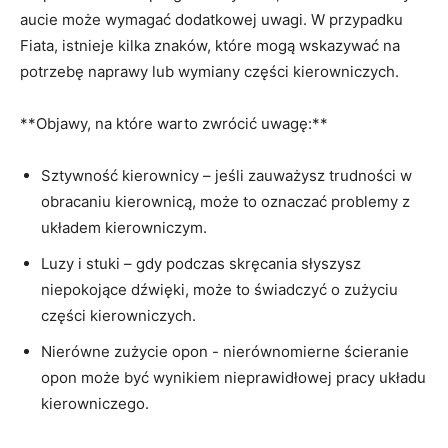
aucie może wymagać dodatkowej⁢ uwagi. W przypadku
Fiata,‌ istnieje⁣ kilka znaków, które‍ mogą wskazywać na
potrzebę‍ naprawy lub wymiany​ części​ kierowniczych.
**Objawy,​ na⁢ które warto‍ zwrócić uwagę:**
Sztywność​ kierownicy – jeśli‍ zauważysz trudności w⁣
obracaniu kierownicą, ‌może to oznaczać problemy z
⁣układem kierowniczym.
Luzy i stuki – gdy podczas skręcania słyszysz
niepokojące dźwięki, ​może to świadczyć o zużyciu
części kierowniczych.
Nierówne ⁣zużycie opon -‍ nierównomierne ścieranie
opon⁤ może być wynikiem nieprawidłowej pracy układu
kierowniczego.