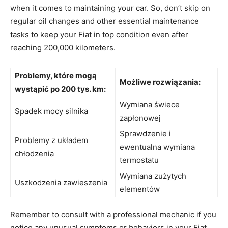
when‌ it⁣ comes to maintaining your car. So, don’t skip ‌on
regular ​oil changes and other essential maintenance
tasks to keep your Fiat in top condition‌ even‍ after⁢
reaching 200,000 kilometers.
Problemy, które mogą
Możliwe rozwiązania:
⁣wystąpić po 200 tys. km:
Wymiana⁤ świece
Spadek​ mocy silnika
zapłonowej
Sprawdzenie i
Problemy z ⁣układem
ewentualna​ wymiana
chłodzenia
termostatu
Wymiana zużytych
Uszkodzenia zawieszenia
elementów
Remember to​ consult with a professional mechanic‍ if you
notice any ⁣unusual symptoms‌ or behaviors‍ in ⁤your ‍Fiat