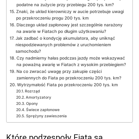
podatne na ‌zużycie przy przebiegu 200⁤ tys. km?
Znaki, ‍że układ kierowniczy w aucie⁤ potrzebuje ​uwagi
po⁢ przekroczeniu progu 200 tys. km
Dlaczego układ zapłonowy jest szczególnie narażony‍
na⁤ awarie w Fiatach‌ po długim użytkowaniu?
Jak zadbać ‍o kondycję akumulatora,⁢ aby uniknąć
niespodziewanych problemów ⁣z uruchomieniem
samochodu?
Czy nadmierny hałas podczas jazdy może wskazywać
na poważną awarię⁤ w​ Fiatach z wysokim przebiegiem?
Na co zwracać uwagę przy zakupie⁤ części
zamiennych⁢ do ⁣Fiata po ⁢przekroczeniu 200 ⁢tys. km?
Wytrzymałość Fiata po‍ przekroczeniu 200 tys. km
Rozrząd
Amortyzatory
Opony
Świece zapłonowe
Sprężyny zawieszenia
Które⁢ podzespoły ⁣Fiata⁢ są