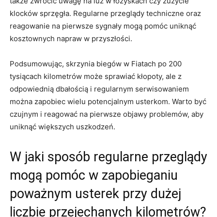
także zwrócić uwagę na luz w ⁤łożyskach ‌czy zużycie
‍klocków sprzęgła. Regularne przeglądy techniczne⁤ oraz
reagowanie na pierwsze sygnały mogą pomóc ‌uniknąć
kosztownych napraw ⁤w przyszłości.
Podsumowując, skrzynia biegów w Fiatach po 200⁢
tysiącach ‍kilometrów ‌może sprawiać kłopoty, ale z
⁢odpowiednią dbałością ⁤i regularnym serwisowaniem
można zapobiec⁤ wielu potencjalnym usterkom.⁤ Warto‌ być
czujnym i reagować na⁣ pierwsze objawy problemów, aby
⁣uniknąć większych uszkodzeń.
W ‌jaki sposób regularne przeglądy
mogą⁢ pomóc w ⁣zapobieganiu
poważnym usterek⁤ przy ⁢dużej
liczbie przejechanych kilometrów?